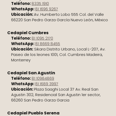
Teléfono:
8335 1910
WhatsApp:
81 1696 9267
Ubicación:
Av. Humberto Lobo 555 Col. del Valle
66220 San Pedro Garza García Nuevo León, México
Cedapiel Cumbres
Teléfono:
81 1095 2170
WhatsApp:
81 8669 8455
Ubicación:
Sikara Distrito Urbano, Local L-207, Av.
Paseo de los leones 1001, Col. Cumbres Madeira,
Monterrey
Cedapiel San Agustin
Teléfono:
81 10984869
WhatsApp:
81 1689 3997
Ubicación:
Plaza Saaghi Local 37 Av. Real San
Agustin 302, Residencial San Agustin 1er sector,
66260 San Pedro Garza Garcia
Cedapiel Pueblo Serena