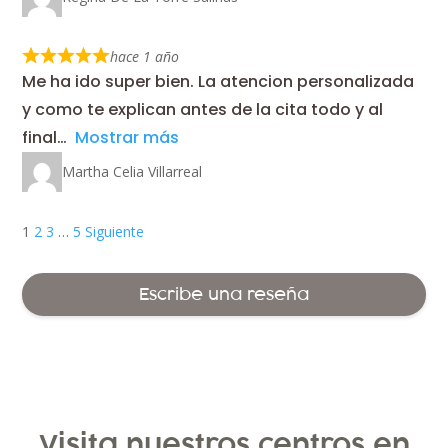
hace 1 año
Me ha ido super bien. La atencion personalizada
y como te explican antes de la cita todo y al
final
Mostrar más
Martha Celia Villarreal
Navegación
Página
Página
Página
Página
1
2
3
…
5
Siguiente
de
las
Escribe una reseña
reseñas
del
sitio
Visita nuestros centros en