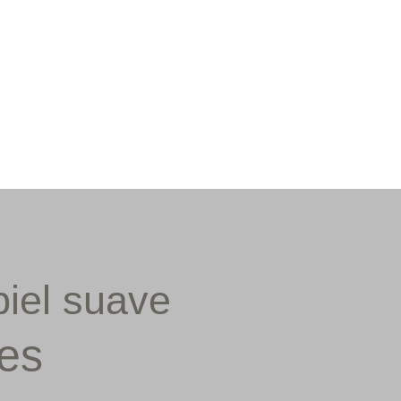
piel suave
res