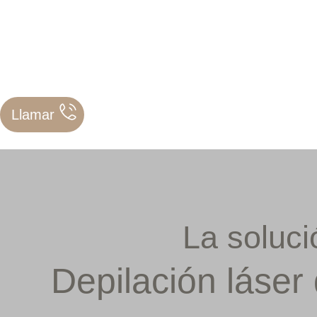
Depilación
Estética
Precios
Llamar
La soluci
Depilación láser