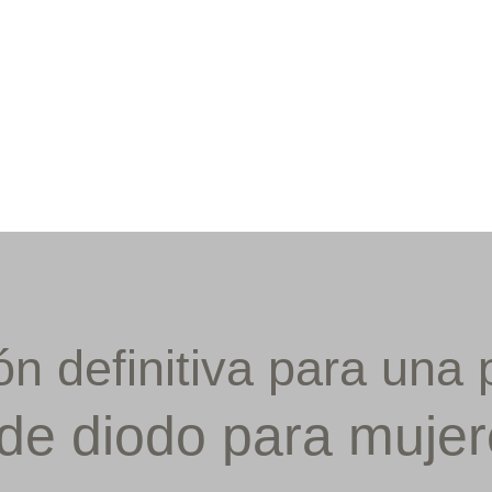
Tienda
Centros
Blog
ón definitiva para una 
 de diodo para muje