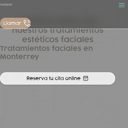
Cuida tu rostro con
Llamar
nuestros tratamientos
estéticos faciales
Tratamientos faciales en
Monterrey
Reserva tu cita online