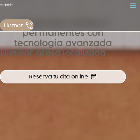
Resultados visibles y
Llamar
permanentes con
tecnología avanzada
Eliminar grasa localizada
Reserva tu cita online