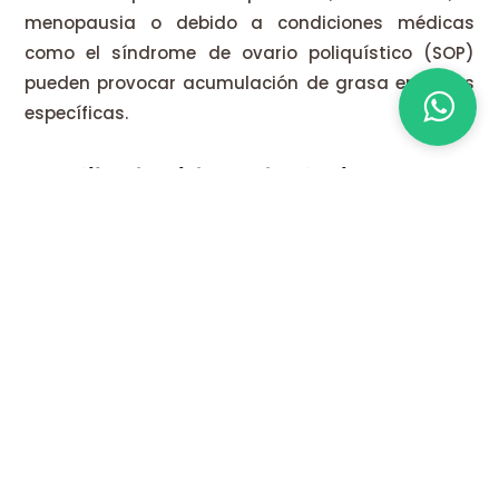
menopausia o debido a condiciones médicas
como el síndrome de ovario poliquístico (SOP)
pueden provocar acumulación de grasa en áreas
específicas.
✔️ Estilo de vida sedentario
Cuando pasamos largos períodos de tiempo sin
actividad física, el cuerpo tiende a almacenar
calorías en forma de grasa en lugar de
quemarlas. Un estilo de vida sedentario puede ser
el resultado de trabajos de oficina, tiempo
prolongado frente a pantallas, y la falta de una
rutina de ejercicios.
✔️ Hábitos alimenticios poco
saludables