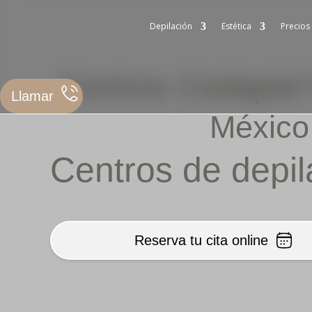
Depilación
Estética
Precios
Centros Cedapiel 
Llamar
México
Centros de depil
Reserva tu cita online