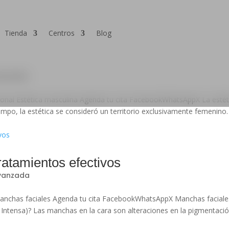
Tienda
Centros
Blog
vanzada
sonal Estética masculina Agenda tu cita FacebookWhatsAppX La estét
o, la estética se consideró un territorio exclusivamente femenino.
ratamientos efectivos
avanzada
Manchas faciales Agenda tu cita FacebookWhatsAppX Manchas faciale
 Intensa)? Las manchas en la cara son alteraciones en la pigmentaci