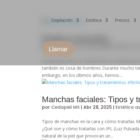
Depilación
Estética
Precios
Estética masculina
por
Cedapiel MX
|
Jun 18, 2025
|
Estética a
Llamar
Rompiendo mitos y redefiniendo el cuidado per
también es cosa de hombres Durante mucho tiemp
embargo, en los últimos años, hemos...
Manchas faciales: Tipos y t
por
Cedapiel MX
|
Abr 28, 2025
|
Estética 
Tipos de manchas en la cara y cómo tratarlas 
¿Qué son y cómo tratarlas con IPL (Luz Pulsada
natural de la piel que provocan un...