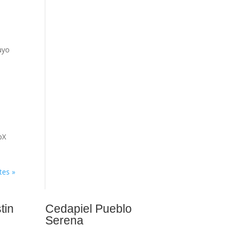
s
cuyo
pX
tes »
tin
Cedapiel Pueblo
Serena