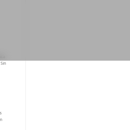
ica
 Sin
s
ón