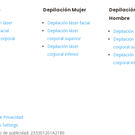
s
Depilación Mujer
Depilació
Hombre
n láser
Depilación láser facial
acial
Depilación láser
Depilación 
Corporal
corporal superior
Depilación 
Depilación láser
corporal su
corporal inferior
Depilación 
corporal in
e Privacidad
 Settings
o de publicidad: 233301201A2180