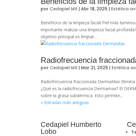
Beneficios de la limpieza fa
por
Cedapiel MX
|
Abr 18, 2025
|
Estética a
Beneficios de la limpieza facial Piel más lumin
importante realizar una limpieza facial profunda
objetivo principal es limpiar...
Radiofrecuencia fraccion
por
Cedapiel MX
|
Mar 21, 2025
|
Estética 
Radiofrecuencia fraccionada DermaMax Elimina 
¿Qué es la radiofrecuencia Dermamax? El DERMA
sobre la grasa subdérmica. Esto permite...
« Entradas más antiguas
Cedapiel Humberto
Ce
Lobo
T