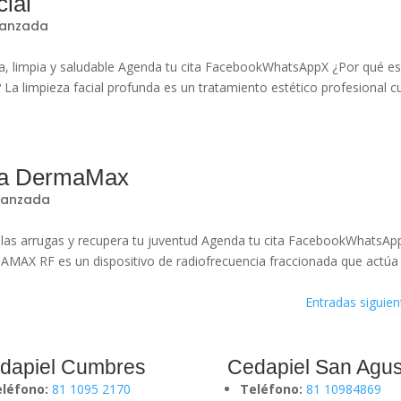
cial
vanzada
osa, limpia y saludable Agenda tu cita FacebookWhatsAppX ¿Por qué e
? La limpieza facial profunda es un tratamiento estético profesional 
ada DermaMax
avanzada
las arrugas y recupera tu juventud Agenda tu cita FacebookWhatsAp
MAX RF es un dispositivo de radiofrecuencia fraccionada que actúa
Entradas siguien
dapiel Cumbres
Cedapiel San Agus
eléfono:
81 1095 2170
Teléfono:
81 10984869