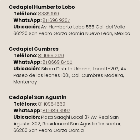
Cedapiel Humberto Lobo
Teléfono:
8335 1910
WhatsApp:
81 1696 9267
Ubicación:
Av. Humberto Lobo 555 Col. del Valle
66220 San Pedro Garza García Nuevo León, México
Cedapiel Cumbres
Teléfono:
81 1095 2170
WhatsApp:
81 8669 8455
Ubicación:
Sikara Distrito Urbano, Local L-207, Av.
Paseo de los leones 1001, Col. Cumbres Madeira,
Monterrey
Cedapiel San Agustin
Teléfono:
81 10984869
WhatsApp:
81 1689 3997
Ubicación:
Plaza Saaghi Local 37 Av. Real San
Agustin 302, Residencial San Agustin 1er sector,
66260 San Pedro Garza Garcia