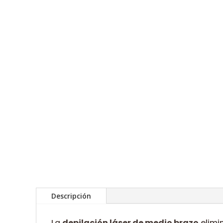
Descripción
La
depilación láser de medio brazo
elimi