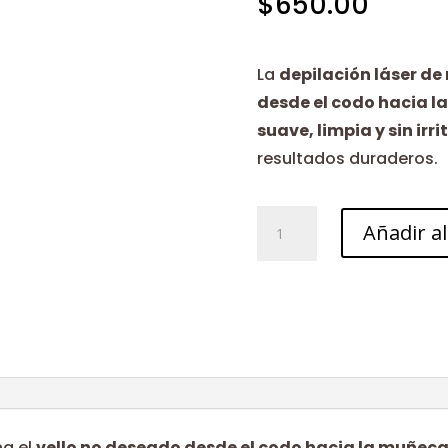
$
650.00
La
depilación láser de
desde el codo hacia l
suave, limpia y sin irr
resultados duraderos.
Medio
Añadir al
brazo
cantidad
na el
vello no deseado desde el codo hacia la muñeca