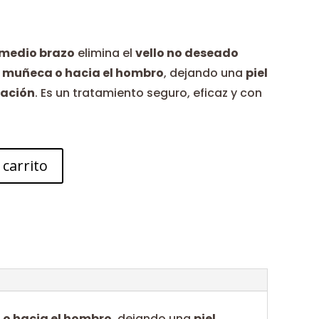
 medio brazo
elimina el
vello no deseado
a muñeca o hacia el hombro
, dejando una
piel
itación
. Es un tratamiento seguro, eficaz y con
 carrito
 o hacia el hombro
, dejando una
piel