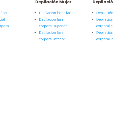
Depilación Mujer
Depilaci
láser
Depilación láser facial
Depilación
cial
Depilación láser
Depilación
rporal
corporal superior
corporal s
Depilación láser
Depilación
corporal inferior
corporal i