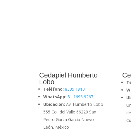
Cedapiel Humberto
Ce
Lobo
T
Teléfono:
8335 1910
W
WhatsApp:
81 1696 9267
Ub
Ubicación:
Av. Humberto Lobo
Ur
555 Col. del Valle 66220 San
de
Pedro Garza García Nuevo
Cu
León, México