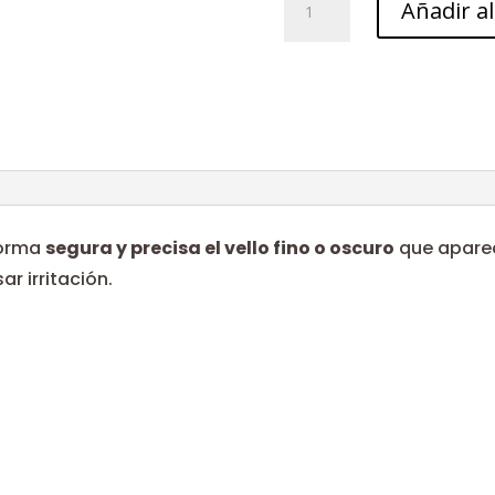
Añadir al
cantidad
forma
segura y precisa el vello fino o oscuro
que aparec
ar irritación.