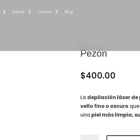
Tienda
Centros
Blog
Pezón
$
400.00
La
depilación láser de
vello fino o oscuro
que 
una
piel más limpia, s
Pezón