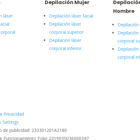
s
Depilación Mujer
Depilació
Hombre
n láser
Depilación láser facial
acial
Depilación láser
Depilación 
Corporal
corporal superior
Depilación 
Depilación láser
corporal su
corporal inferior
Depilación 
corporal in
e Privacidad
 Settings
o de publicidad: 233301201A2180
de Funcionamiento Folio 2319035036X00347