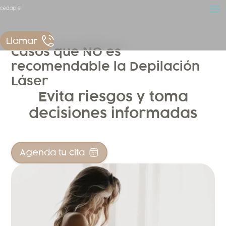
Llamar
Casos que NO es
recomendable la Depilación
Láser
Evita riesgos y toma
decisiones informadas
Agenda tu cita