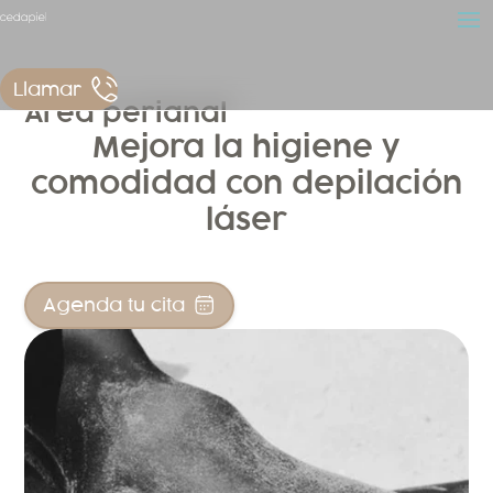
Llamar
Área perianal
Mejora la higiene y
comodidad con depilación
láser
Agenda tu cita