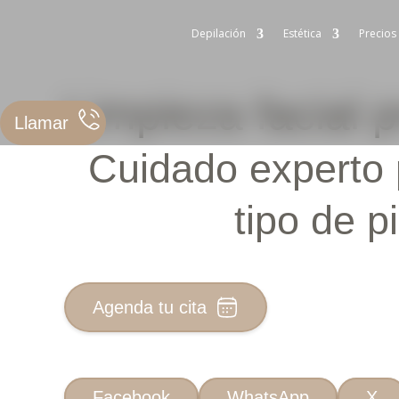
Depilación
Estética
Precios
Limpieza facial 
Llamar
Cuidado experto
tipo de pi
Agenda tu cita
Facebook
WhatsApp
X