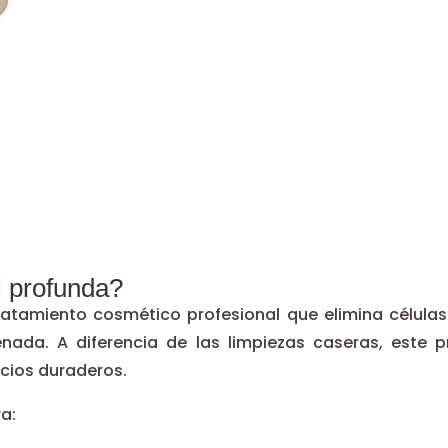
l profunda?
tratamiento cosmético profesional que elimina célula
genada. A diferencia de las limpiezas caseras, est
icios duraderos.
a: