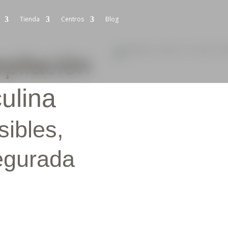
Tienda
Centros
Blog
epilación
ulina
sibles,
egurada