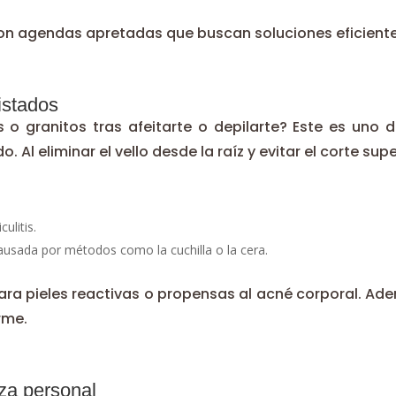
con agendas apretadas que buscan soluciones eficient
istados
 o granitos tras afeitarte o depilarte? Este es uno 
l eliminar el vello desde la raíz y evitar el corte superf
ulitis.
causada por métodos como la cuchilla o la cera.
para pieles reactivas o propensas al acné corporal. Ade
rme.
nza personal