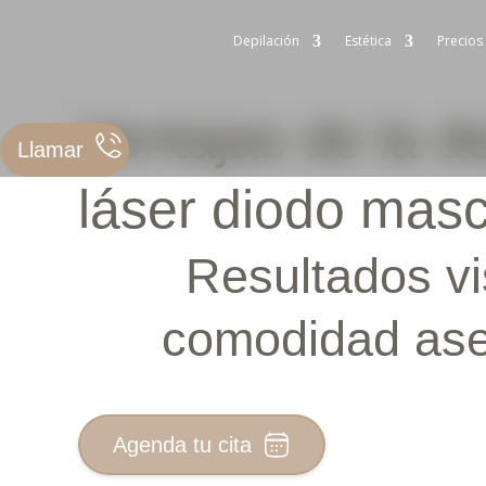
Depilación
Estética
Precios
Ventajas de la d
Llamar
láser diodo masc
Resultados vi
comodidad as
Agenda tu cita