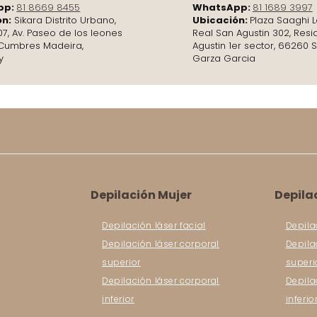
pp:
81 8669 8455
WhatsApp:
81 1689 3997
ón:
Sikara Distrito Urbano,
Ubicación:
Plaza Saaghi L
07, Av. Paseo de los leones
Real San Agustin 302, Resi
. Cumbres Madeira,
Agustin 1er sector, 66260 
y
Garza Garcia
Depilación Mujer
Depila
Depilación láser facial
Depila
Depilación láser corporal
Depila
superior
superi
Depilación láser corporal
Depila
inferior
inferio