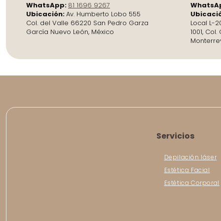
WhatsApp:
81 1696 9267
WhatsA
Ubicación:
Av. Humberto Lobo 555
Ubicaci
Col. del Valle 66220 San Pedro Garza
Local L-2
García Nuevo León, México
1001, Col
Monterre
Servicios
Depilación láser
Estética Facial
Estética Corporal