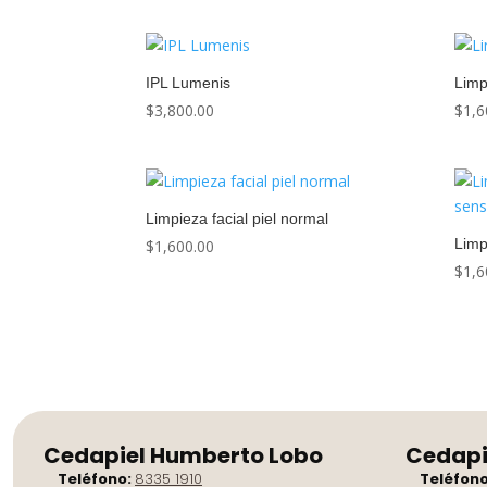
IPL Lumenis
Limp
$
3,800.00
$
1,6
Limpieza facial piel normal
Limp
$
1,600.00
$
1,6
Cedapiel Humberto Lobo
Cedapi
Teléfono:
8335 1910
Teléfon