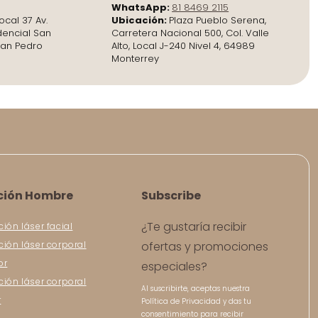
WhatsApp:
81 8469 2115
ocal 37 Av.
Ubicación:
Plaza Pueblo Serena,
dencial San
Carretera Nacional 500, Col. Valle
San Pedro
Alto, Local J-240 Nivel 4, 64989
Monterrey
ción Hombre
Subscribe
¿Te gustaría recibir
ción láser facial
ción láser corporal
ofertas y promociones
or
especiales?
ción láser corporal
Al suscribirte, aceptas nuestra
r
Política de Privacidad y das tu
consentimiento para recibir