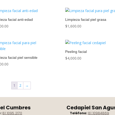
ieza facial anti-edad
Limpieza facial piel grasa
00.00
$
1,600.00
Peeling facial
ieza facial piel sensible
$
4,000.00
00.00
1
2
→
el Cumbres
Cedapiel San Agu
o:
81 1095 2170
Teléfono:
81 10984869