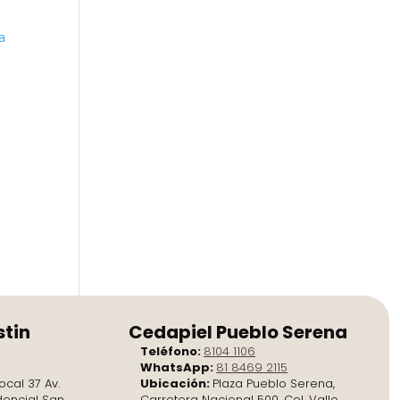
stin
Cedapiel Pueblo Serena
Teléfono:
8104 1106
WhatsApp:
81 8469 2115
ocal 37 Av.
Ubicación:
Plaza Pueblo Serena,
dencial San
Carretera Nacional 500, Col. Valle