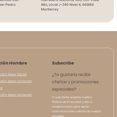
San Pedro
Alto, Local J-240 Nivel 4, 64989
Monterrey
ción Hombre
Subscribe
¿Te gustaría recibir
ción láser facial
ción láser corporal
ofertas y promociones
or
especiales?
ción láser corporal
Al suscribirte, aceptas nuestra
r
Política de Privacidad y das tu
consentimiento para recibir
comunicaciones y ofertas de nuestra
empresa.