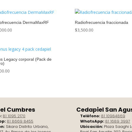
iofrecuencia DermaMaxRF
Radiofrecuencia fraccionada
000.00
$
3,500.00
s Legacy corporal (Pack de
ro)
00.00
el Cumbres
Cedapiel San Agu
o:
81 1095 2170
Teléfono:
81 10984869
pp:
81 8669 8455
WhatsApp:
81 1689 3997
ón:
Sikara Distrito Urbano,
Ubicación:
Plaza Saaghi L
07, Av. Paseo de los leones
Real San Agustin 302, Resi