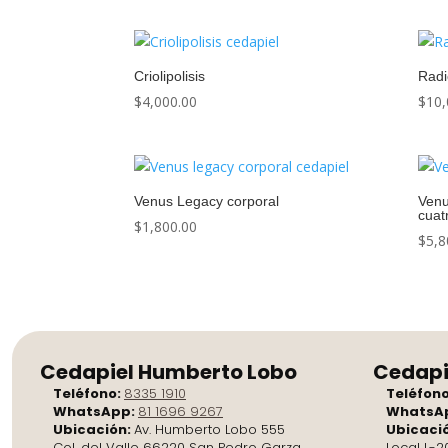
Criolipolisis
Rad
$
4,000.00
$
10,
Venus Legacy corporal
Venu
cuat
$
1,800.00
$
5,8
Cedapiel Humberto Lobo
Cedapi
Teléfono:
8335 1910
Teléfon
WhatsApp:
81 1696 9267
WhatsA
Ubicación:
Av. Humberto Lobo 555
Ubicaci
Col. del Valle 66220 San Pedro Garza
Local L-2