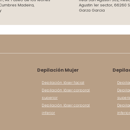
. Cumbres Madeira,
Agustin 1er sector, 66260 
y
Garza Garcia
Depilación Mujer
Depila
Depilación láser facial
Depila
Depilación láser corporal
Depila
superior
superi
Depilación láser corporal
Depila
inferior
inferio