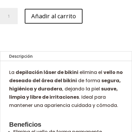
Bikini
Añadir al carrito
cantidad
Descripción
La
depilación láser de bikini
elimina el
vello no
deseado del área del bikini
de forma
segura,
higiénica y duradera
, dejando la piel
suave,
limpia y libre de irritaciones
. Ideal para
mantener una apariencia cuidada y cómoda.
Beneficios
Elimina el vello de forma permanente.