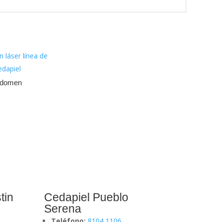
bdomen
tin
Cedapiel Pueblo
Serena
Teléfono:
8104 1106