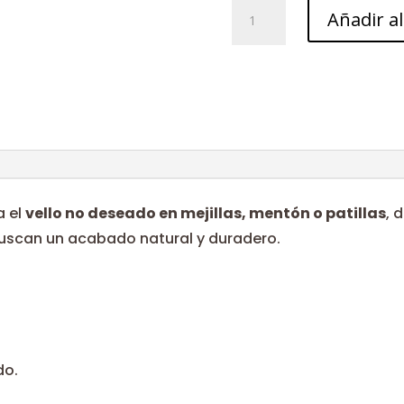
Media
Añadir al
cara
cantidad
a el
vello no deseado en mejillas, mentón o patillas
, 
 buscan un acabado natural y duradero.
do.