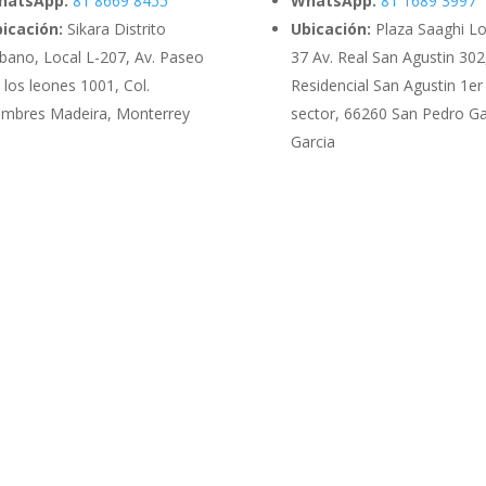
hatsApp:
81 8669 8455
WhatsApp:
81 1689 3997
icación:
Sikara Distrito
Ubicación:
Plaza Saaghi Lo
bano, Local L-207, Av. Paseo
37 Av. Real San Agustin 302
 los leones 1001, Col.
Residencial San Agustin 1er
mbres Madeira, Monterrey
sector, 66260 San Pedro G
Garcia