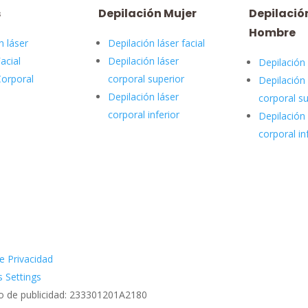
s
Depilación Mujer
Depilació
Hombre
n láser
Depilación láser facial
acial
Depilación láser
Depilación 
Corporal
corporal superior
Depilación 
Depilación láser
corporal su
corporal inferior
Depilación 
corporal in
e Privacidad
 Settings
o de publicidad: 233301201A2180