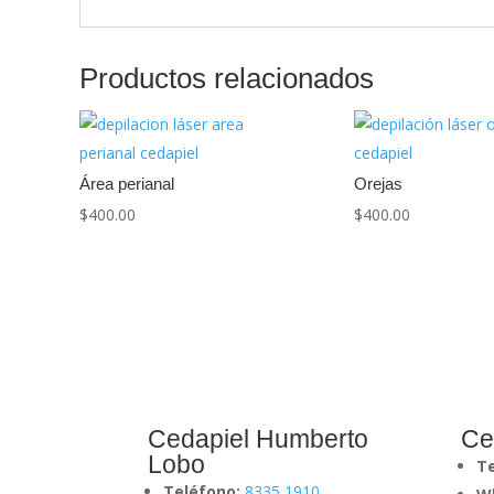
Productos relacionados
Área perianal
Orejas
$
400.00
$
400.00
Cedapiel Humberto
Ce
Lobo
T
Teléfono:
8335 1910