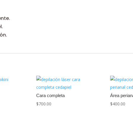
ente.
l.
ión.
Cara completa
Área perian
$
700.00
$
400.00