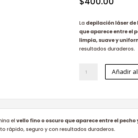
$
400.00
La
depilación láser de
que aparece entre el 
limpia, suave y unifo
resultados duraderos.
Línea
Añadir al
de
pecho
cantidad
mina el
vello fino o oscuro que aparece entre el pecho
nto rápido, seguro y con resultados duraderos.