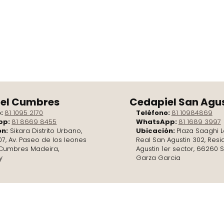
el Cumbres
Cedapiel San Agu
o:
81 1095 2170
Teléfono:
81 10984869
pp:
81 8669 8455
WhatsApp:
81 1689 3997
ón:
Sikara Distrito Urbano,
Ubicación:
Plaza Saaghi L
07, Av. Paseo de los leones
Real San Agustin 302, Resi
. Cumbres Madeira,
Agustin 1er sector, 66260 
y
Garza Garcia