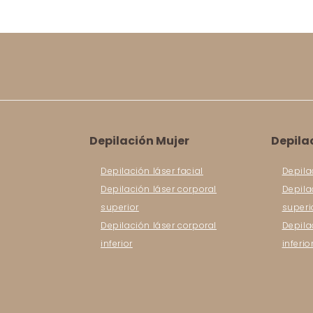
Depilación Mujer
Depila
Depilación láser facial
Depila
Depilación láser corporal
Depila
superior
superi
Depilación láser corporal
Depila
inferior
inferio