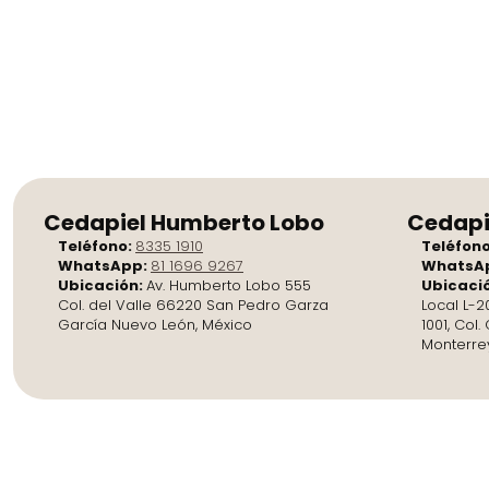
Cedapiel Humberto Lobo
Cedapi
Teléfono:
8335 1910
Teléfon
WhatsApp:
81 1696 9267
WhatsA
Ubicación:
Av. Humberto Lobo 555
Ubicaci
Col. del Valle 66220 San Pedro Garza
Local L-2
García Nuevo León, México
1001, Col
Monterre