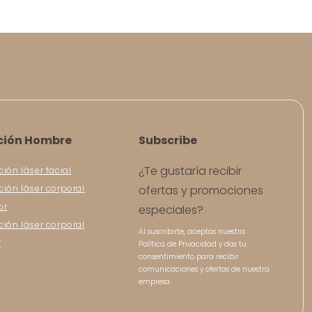
ción Hombre
Subscribe
¿Te gustaría recibir
ción láser facial
ción láser corporal
ofertas y promociones
or
especiales?
ción láser corporal
Al suscribirte, aceptas nuestra
r
Política de Privacidad y das tu
consentimiento para recibir
comunicaciones y ofertas de nuestra
empresa.