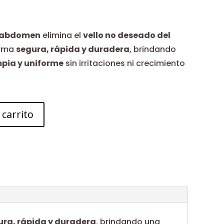
e abdomen
elimina el
vello no deseado del
orma
segura, rápida y duradera
, brindando
mpia y uniforme
sin irritaciones ni crecimiento
 carrito
ura, rápida y duradera
, brindando una