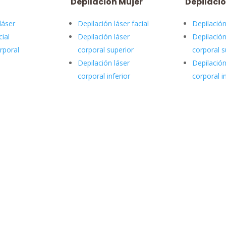
Depilación Mujer
Depilaci
láser
Depilación láser facial
Depilación
cial
Depilación láser
Depilación
rporal
corporal superior
corporal s
Depilación láser
Depilación
corporal inferior
corporal i