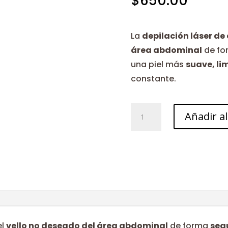
$
650.00
La
depilación láser d
área abdominal
de f
una piel más
suave, li
constante.
Abdomen
Añadir al
cantidad
el
vello no deseado del área abdominal
de forma
seg