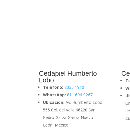
Cedapiel Humberto
Ce
Lobo
T
Teléfono:
8335 1910
W
WhatsApp:
81 1696 9267
Ub
Ubicación:
Av. Humberto Lobo
Ur
555 Col. del Valle 66220 San
de
Pedro Garza García Nuevo
Cu
León, México