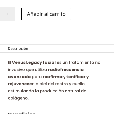
Venus
Añadir al carrito
Legacy
facial
cantidad
Descripción
El
Venus Legacy facial
es un tratamiento no
invasivo que utiliza
radiofrecuencia
avanzada
para
reafirmar, tonificar y
rejuvenecer
la piel del rostro y cuello,
estimulando la producción natural de
colágeno.