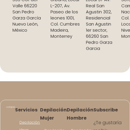
Valle 66220
L-207, Av.
Real San
Car
San Pedro
Paseo de los
Agustin 302,
Nac
Garza García
leones 1001,
Residencial
Col.
Nuevo León,
Col. Cumbres
San Agustin
Loc
México
Madeira,
1er sector,
Nive
Monterrey
66260 San
Mon
Pedro Garza
Garcia
Servicios
Depilación
Depilación
Subscribe
Mujer
Hombre
¿Te gustaría
Depilación
láser