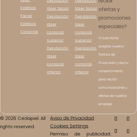
recibir
Depilación
Depilación
Estética
láser facial
láser facial
ofertas y
Facial
Depilación
Depilación
promociones
Estética
láser
láser
especiales?
Corporal
corporal
corporal
Al suscribirte,
superior
superior
aceptas nuestra
Depilación
Depilación
Política de
láser
láser
Privacidad y das tu
corporal
corporal
consentimiento
inferior
inferior
para recibir
comunicaciones y
ofertas de nuestra
empresa.
Aviso de Privacidad
© 2026 Cedapiel. All
Cookies Settings
rights reserved.
Permiso de publicidad: