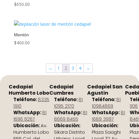
$
650.00
Mentón
$
400.00
←
1
2
3
4
→
Cedapiel
Cedapiel
Cedapiel San
Ceda
Humberto Lobo
Cumbres
Agustin
Pueb
Teléfono:
8335
Teléfono:
81
Teléfono:
81
Tel
1910
1095 2170
10984869
1106
WhatsApp:
81
WhatsApp:
81
WhatsApp:
81
Wh
1696 9267
8669 8455
1689 3997
8469
Ubicación:
Av.
Ubicación:
Ubicación:
Ubi
Humberto Lobo
Sikara Distrito
Plaza Saaghi
Pla
555 Col. del
Urbano, Local
Local 37 Av.
Ser