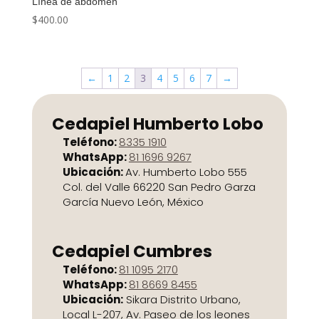
Línea de abdomen
$
400.00
←
1
2
3
4
5
6
7
→
Cedapiel Humberto Lobo
Teléfono:
8335 1910
WhatsApp:
81 1696 9267
Ubicación:
Av. Humberto Lobo 555
Col. del Valle 66220 San Pedro Garza
García Nuevo León, México
Cedapiel Cumbres
Teléfono:
81 1095 2170
WhatsApp:
81 8669 8455
Ubicación:
Sikara Distrito Urbano,
Local L-207, Av. Paseo de los leones