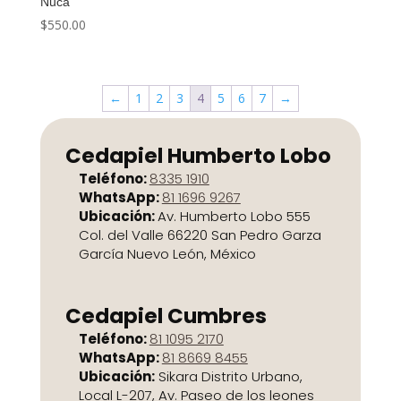
Nuca
$
550.00
←
1
2
3
4
5
6
7
→
Cedapiel Humberto Lobo
Teléfono:
8335 1910
WhatsApp:
81 1696 9267
Ubicación:
Av. Humberto Lobo 555
Col. del Valle 66220 San Pedro Garza
García Nuevo León, México
Cedapiel Cumbres
Teléfono:
81 1095 2170
WhatsApp:
81 8669 8455
Ubicación:
Sikara Distrito Urbano,
Local L-207, Av. Paseo de los leones