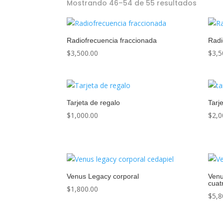
Mostrando 46–54 de 55 resultados
Radiofrecuencia fraccionada
Radi
$
3,500.00
$
3,5
Tarjeta de regalo
Tarj
$
1,000.00
$
2,0
Venus Legacy corporal
Venu
cuat
$
1,800.00
$
5,8