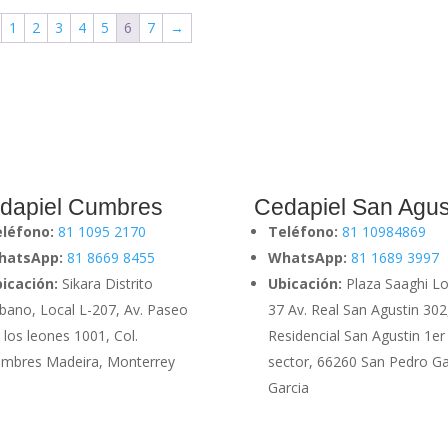
1
2
3
4
5
6
7
→
dapiel Cumbres
Cedapiel San Agus
eléfono:
81 1095 2170
Teléfono:
81 10984869
hatsApp:
81 8669 8455
WhatsApp:
81 1689 3997
icación:
Sikara Distrito
Ubicación:
Plaza Saaghi Lo
bano, Local L-207, Av. Paseo
37 Av. Real San Agustin 302
 los leones 1001, Col.
Residencial San Agustin 1er
mbres Madeira, Monterrey
sector, 66260 San Pedro G
Garcia