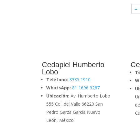
←
Cedapiel Humberto
Ce
Lobo
T
Teléfono:
8335 1910
W
WhatsApp:
81 1696 9267
Ub
Ubicación:
Av. Humberto Lobo
Ur
555 Col. del Valle 66220 San
de
Pedro Garza García Nuevo
Cu
León, México