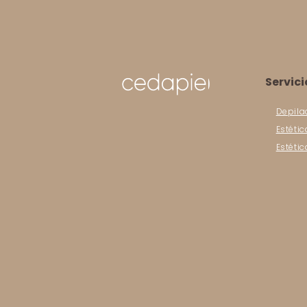
Servici
Depila
Estétic
Estéti