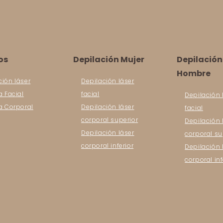
os
Depilación Mujer
Depilación
Hombre
ción láser
Depilación láser
a Facial
facial
Depilación 
ca Corporal
Depilación láser
facial
corporal superior
Depilación 
Depilación láser
corporal su
corporal inferior
Depilación 
corporal inf