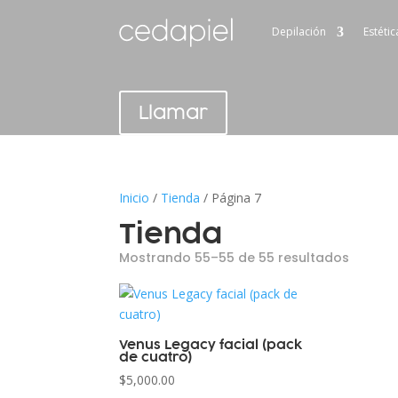
Depilación
Estétic
Llamar
Inicio
/
Tienda
/ Página 7
Tienda
Mostrando 55–55 de 55 resultados
Venus Legacy facial (pack
de cuatro)
$
5,000.00