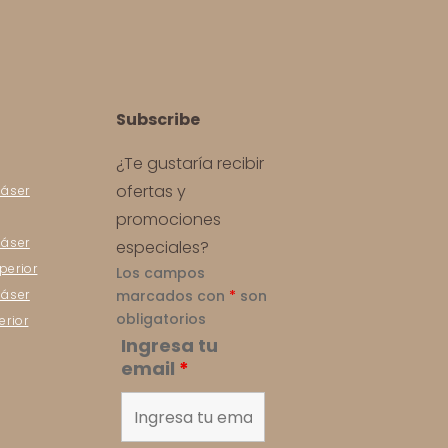
Subscribe
¿Te gustaría recibir
ofertas y
láser
promociones
láser
especiales?
perior
Los campos
láser
marcados con
*
son
obligatorios
erior
Ingresa tu
email
*