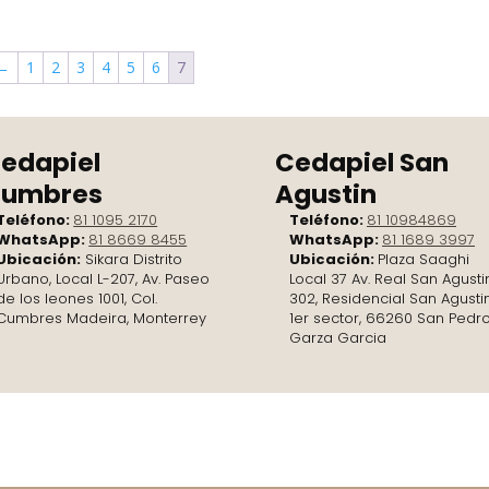
←
1
2
3
4
5
6
7
edapiel
Cedapiel San
umbres
Agustin
Teléfono:
81 1095 2170
Teléfono:
81 10984869
WhatsApp:
81 8669 8455
WhatsApp:
81 1689 3997
Ubicación:
Sikara Distrito
Ubicación:
Plaza Saaghi
Urbano, Local L-207, Av. Paseo
Local 37 Av. Real San Agusti
de los leones 1001, Col.
302, Residencial San Agusti
Cumbres Madeira, Monterrey
1er sector, 66260 San Pedr
Garza Garcia